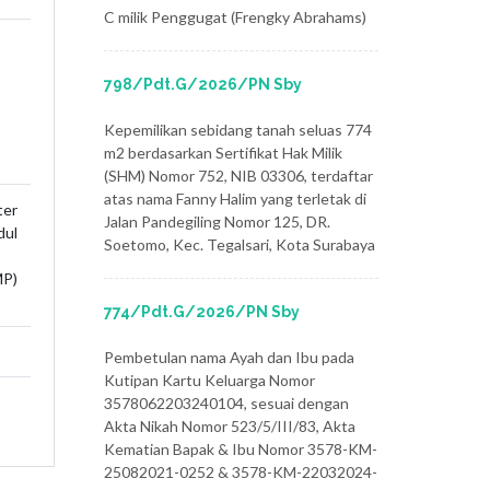
C milik Penggugat (Frengky Abrahams)
798/Pdt.G/2026/PN Sby
Kepemilikan sebidang tanah seluas 774
m2 berdasarkan Sertifikat Hak Milik
(SHM) Nomor 752, NIB 03306, terdaftar
atas nama Fanny Halim yang terletak di
ter
Jalan Pandegiling Nomor 125, DR.
dul
Soetomo, Kec. Tegalsari, Kota Surabaya
P)
774/Pdt.G/2026/PN Sby
Pembetulan nama Ayah dan Ibu pada
Kutipan Kartu Keluarga Nomor
3578062203240104, sesuai dengan
Akta Nikah Nomor 523/5/III/83, Akta
Kematian Bapak & Ibu Nomor 3578-KM-
25082021-0252 & 3578-KM-22032024-