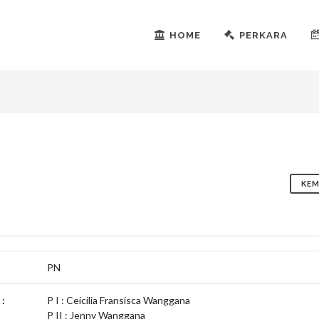
HOME
PERKARA
KEM
PN
:
P I : Ceicilia Fransisca Wanggana
P II : Jenny Wanggana