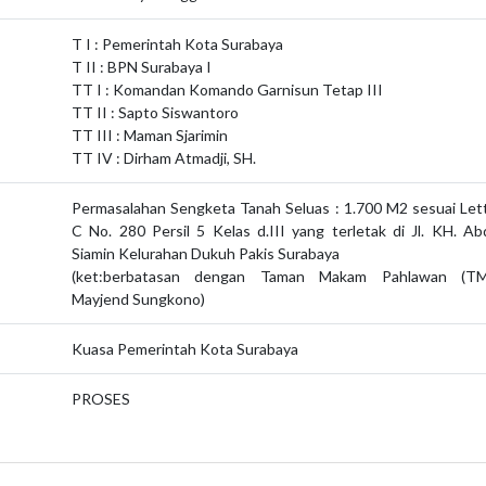
T I : Pemerintah Kota Surabaya
T II : BPN Surabaya I
TT I : Komandan Komando Garnisun Tetap III
TT II : Sapto Siswantoro
TT III : Maman Sjarimin
TT IV : Dirham Atmadji, SH.
Permasalahan Sengketa Tanah Seluas : 1.700 M2 sesuai Let
C No. 280 Persil 5 Kelas d.III yang terletak di Jl. KH. Ab
Siamin Kelurahan Dukuh Pakis Surabaya
(ket:berbatasan dengan Taman Makam Pahlawan (TM
Mayjend Sungkono)
Kuasa Pemerintah Kota Surabaya
PROSES