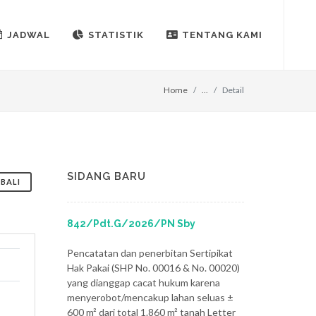
JADWAL
STATISTIK
TENTANG KAMI
Home
...
Detail
SIDANG BARU
BALI
842/Pdt.G/2026/PN Sby
Pencatatan dan penerbitan Sertipikat
Hak Pakai (SHP No. 00016 & No. 00020)
yang dianggap cacat hukum karena
menyerobot/mencakup lahan seluas ±
600 m² dari total 1.860 m² tanah Letter